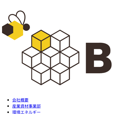
コ
ン
テ
ン
ツ
に
ス
キ
ッ
プ
会社概要
産業資材事業部
環境エネルギー