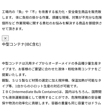
工場内の『負』や『不』を改善する省力化・安全衛生商品を販売致
します。 体に負担の掛かる作業、煩雑な現場、対策が不充分な危険
個所など 作業現場に関する貴社のお悩みを解決する商品を御提供さ
せて頂きます。
×
中型コンテナ(IBC含む)
中型コンテナは汎用タイプからオーダーメイドの多品種少量生産タ
イプまで、お客様のご要望に合わせた液体・粉粒体用コンテナをご
提案いたします。
鋼製、ＳＵＳ製など材質の選定に加え撹拌機、保温加熱が可能なタ
イプ等、1台からの小ロット生産の対応が可能です。
ＩＢＣ(Intermediate Bulk Container)は、国内はもちろん、国際間
でも液体運搬容器として使用することができ、危険物運搬の安全確
保や物流の効率化に貢献します。容器の重量も同じ容量ではドラム