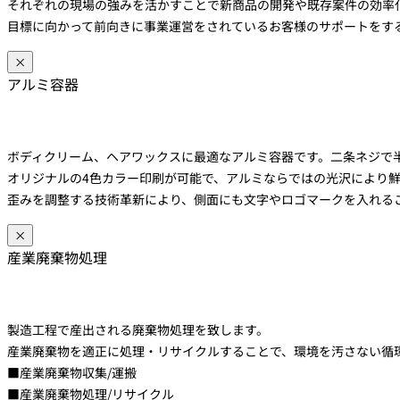
それぞれの現場の強みを活かすことで新商品の開発や既存案件の効率
目標に向かって前向きに事業運営をされているお客様のサポートをす
×
アルミ容器
ボディクリーム、ヘアワックスに最適なアルミ容器です。二条ネジで
オリジナルの4色カラー印刷が可能で、アルミならではの光沢により
歪みを調整する技術革新により、側面にも文字やロゴマークを入れる
×
産業廃棄物処理
製造工程で産出される廃棄物処理を致します。
産業廃棄物を適正に処理・リサイクルすることで、環境を汚さない循
■産業廃棄物収集/運搬
■産業廃棄物処理/リサイクル