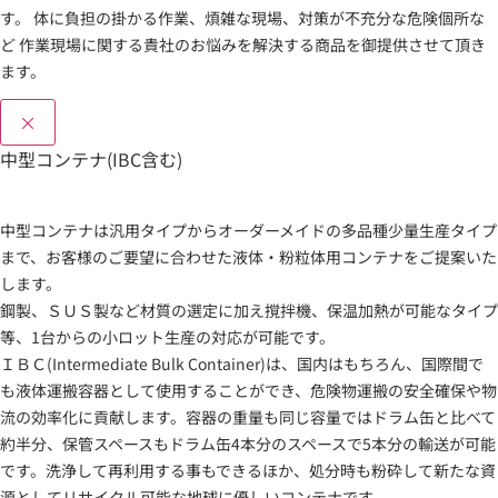
す。 体に負担の掛かる作業、煩雑な現場、対策が不充分な危険個所な
ど 作業現場に関する貴社のお悩みを解決する商品を御提供させて頂き
ます。
×
中型コンテナ(IBC含む)
中型コンテナは汎用タイプからオーダーメイドの多品種少量生産タイプ
まで、お客様のご要望に合わせた液体・粉粒体用コンテナをご提案いた
します。
鋼製、ＳＵＳ製など材質の選定に加え撹拌機、保温加熱が可能なタイプ
等、1台からの小ロット生産の対応が可能です。
ＩＢＣ(Intermediate Bulk Container)は、国内はもちろん、国際間で
も液体運搬容器として使用することができ、危険物運搬の安全確保や物
流の効率化に貢献します。容器の重量も同じ容量ではドラム缶と比べて
約半分、保管スペースもドラム缶4本分のスペースで5本分の輸送が可能
です。洗浄して再利用する事もできるほか、処分時も粉砕して新たな資
源としてリサイクル可能な地球に優しいコンテナです。