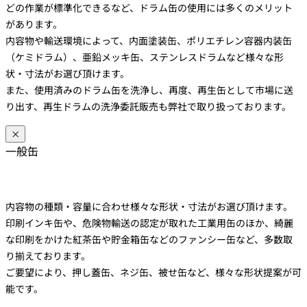
どの作業が標準化できるなど、ドラム缶の使用には多くのメリット
があります。
内容物や輸送環境によって、内面塗装缶、ポリエチレン容器内装缶
（ケミドラム）、亜鉛メッキ缶、ステンレスドラムなど様々な形
状・寸法がお選び頂けます。
また、使用済みのドラム缶を洗浄し、再度、再生缶として市場に送
り出す、再生ドラムの洗浄委託販売も弊社で取り扱っております。
×
一般缶
内容物の種類・容量に合わせ様々な形状・寸法がお選び頂けます。
印刷インキ缶や、危険物輸送の認定が取れた工業用缶のほか、綺麗
な印刷をかけた紅茶缶や貯金箱缶などのファンシー缶など、多数取
り揃えております。
ご要望により、押し蓋缶、ネジ缶、被せ缶など、様々な形状提案が可
能です。