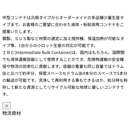
中型コンテナは汎用タイプからオーダーメイドの多品種少量生産タ
イプまで、お客様のご要望に合わせた液体・粉粒体用コンテナをご
提案いたします。
鋼製、ＳＵＳ製など材質の選定に加え撹拌機、保温加熱が可能なタ
イプ等、1台からの小ロット生産の対応が可能です。
ＩＢＣ(Intermediate Bulk Container)は、国内はもちろん、国際間
でも液体運搬容器として使用することができ、危険物運搬の安全確
保や物流の効率化に貢献します。容器の重量も同じ容量ではドラム
缶と比べて約半分、保管スペースもドラム缶4本分のスペースで5本分
の輸送が可能です。洗浄して再利用する事もできるほか、処分時も粉
砕して新たな資源としてリサイクル可能な地球に優しいコンテナで
す。
×
物流資材