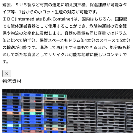
鋼製、ＳＵＳ製など材質の選定に加え撹拌機、保温加熱が可能なタ
イプ等、1台からの小ロット生産の対応が可能です。
ＩＢＣ(Intermediate Bulk Container)は、国内はもちろん、国際間
でも液体運搬容器として使用することができ、危険物運搬の安全確
保や物流の効率化に貢献します。容器の重量も同じ容量ではドラム
缶と比べて約半分、保管スペースもドラム缶4本分のスペースで5本分
の輸送が可能です。洗浄して再利用する事もできるほか、処分時も粉
砕して新たな資源としてリサイクル可能な地球に優しいコンテナで
す。
×
物流資材