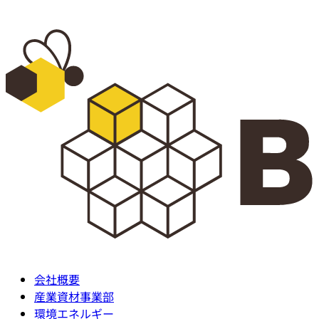
コ
ン
テ
ン
ツ
に
ス
キ
ッ
プ
会社概要
産業資材事業部
環境エネルギー