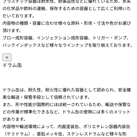
プラスチック容器は耐水性、耐薬品性などに優れているため、水系
の化学品や飲料の運搬、保存するための容器として広くご利用いた
だいております。
内容物の種類・容量に合わせ様々な原料・形状・寸法や色がお選び
頂けます。
ブロー成形容器、インジェクション成形容器、トリガー・ポンプ、
バックインボックスなど様々なラインナップを取り揃えております。
×
ドラム缶
ドラム缶は、耐久性、耐火性に優れた容器として認められ、安全確
実な輸送・保管手段として信頼されています。
また、形や性能が国際的にほぼ統一されているため、輸送や保管な
どの作業が標準化できるなど、ドラム缶の使用には多くのメリット
があります。
内容物や輸送環境によって、内面塗装缶、ポリエチレン容器内装缶
（ケミドラム）、亜鉛メッキ缶、ステンレスドラムなど様々な形