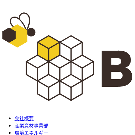
コ
ン
テ
ン
ツ
に
ス
キ
ッ
プ
会社概要
産業資材事業部
環境エネルギー