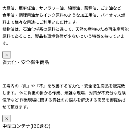
大豆油、亜麻任油、サフラワー油、綿実油、菜種油、ごま油など
食用油・調理用油からインク原料のような加工用油、バイオマス燃
料まで様々な用途にご利用いただけます。
植物油は、石油化学系の原料と違って、天然の産物のため再生産可能
原料であること、製品も環境負荷が少ないという特徴を持っていま
す。
×
省力化・安全衛生商品
工場内の『負』や『不』を改善する省力化・安全衛生商品を販売致
します。 体に負担の掛かる作業、煩雑な現場、対策が不充分な危険
個所など 作業現場に関する貴社のお悩みを解決する商品を御提供さ
せて頂きます。
×
中型コンテナ(IBC含む)