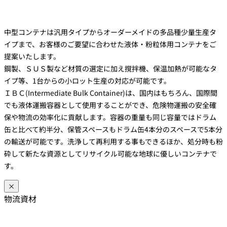
中型コンテナは汎用タイプからオーダーメイドの多品種少量生産タ
イプまで、お客様のご要望に合わせた液体・粉粒体用コンテナをご
提案いたします。
鋼製、ＳＵＳ製など材質の選定に加え撹拌機、保温加熱が可能なタ
イプ等、1台からの小ロット生産の対応が可能です。
ＩＢＣ(Intermediate Bulk Container)は、国内はもちろん、国際間
でも液体運搬容器として使用することができ、危険物運搬の安全確
保や物流の効率化に貢献します。容器の重量も同じ容量ではドラム
缶と比べて約半分、保管スペースもドラム缶4本分のスペースで5本分
の輸送が可能です。洗浄して再利用する事もできるほか、処分時も粉
砕して新たな資源としてリサイクル可能な地球に優しいコンテナで
す。
×
物流資材